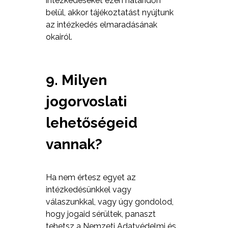
intézkedéseket ezen határidőn
belül, akkor tájékoztatást nyújtunk
az intézkedés elmaradásának
okairól.
9. Milyen
jogorvoslati
lehetőségeid
vannak?
Ha nem értesz egyet az
intézkedésünkkel vagy
válaszunkkal, vagy úgy gondolod,
hogy jogaid sérültek, panaszt
tehetsz a Nemzeti Adatvédelmi és