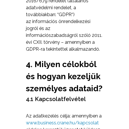
2016/679 rendelet (általános
adatvédelmi rendelet, a
továbbiakban: “GDPR“)
az információs önrendelkezési
jogról és az
információszabadságról szóló 2011.
évi CXII. törvény – amennyiben a
GDPR-ra tekintettel alkalmazandó.
4. Milyen célokból
és hogyan kezeljük
személyes adataid?
4.1 Kapcsolatfelvétel
Az adatkezelés célja: amennyiben a
www.business.crane.hu/kapcsolat