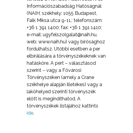
Információszabadság Hatóságnál
(NAIH, székhely: 1055 Budapest,
Falk Miksa utca 9-11.; telefonszám:
+36 1 391 1400; fax: +36 1 391 1410;
e-mail:
ugyfelszolgalat@naih.hu
,
web: www.naih.hu) vagy bírósághoz
fordulhatsz. Utóbbi esetben a per
elbírálására a törvényszékeknek van
hatásköre. A pert – választásod
szerint – vagy a Fővárosi
Törvényszéken (amely a Crane
székhelye alapján illetékes) vagy a
lakóhelyed szerinti törvényszék
előtt is megindíthatod. A
törvényszékek listájához kattints
ide
.