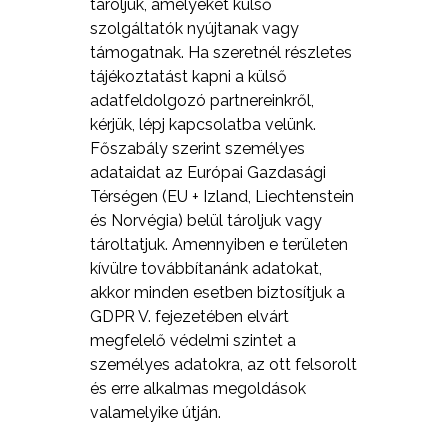
tároljuk, amelyeket külső
szolgáltatók nyújtanak vagy
támogatnak. Ha szeretnél részletes
tájékoztatást kapni a külső
adatfeldolgozó partnereinkről,
kérjük, lépj kapcsolatba velünk.
Főszabály szerint személyes
adataidat az Európai Gazdasági
Térségen (EU + Izland, Liechtenstein
és Norvégia) belül tároljuk vagy
tároltatjuk. Amennyiben e területen
kívülre továbbítanánk adatokat,
akkor minden esetben biztosítjuk a
GDPR V. fejezetében elvárt
megfelelő védelmi szintet a
személyes adatokra, az ott felsorolt
és erre alkalmas megoldások
valamelyike útján.