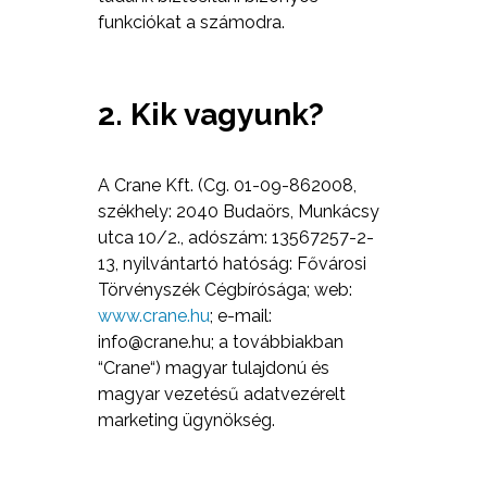
funkciókat a számodra.
2. Kik vagyunk?
A Crane Kft. (Cg. 01-09-862008,
székhely: 2040 Budaörs, Munkácsy
utca 10/2., adószám: 13567257-2-
13, nyilvántartó hatóság: Fővárosi
Törvényszék Cégbírósága; web:
www.crane.hu
; e-mail:
info@crane.hu
; a továbbiakban
“Crane“) magyar tulajdonú és
magyar vezetésű adatvezérelt
marketing ügynökség.