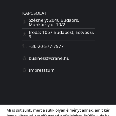
KAPCSOLAT
Székhely: 2040 Budaörs,
Munkácsy u. 10/2.
Iroda: 1067 Budapest, Eötvös u.
9.
+36-20-577-7577
business@crane.hu
Impresszum
Mi is sütizünk, mert a sütik olyan élményt adnak, amit kár
lenne kihagyni. Ha elfogadod a sütijeinket, örülünk, de ha